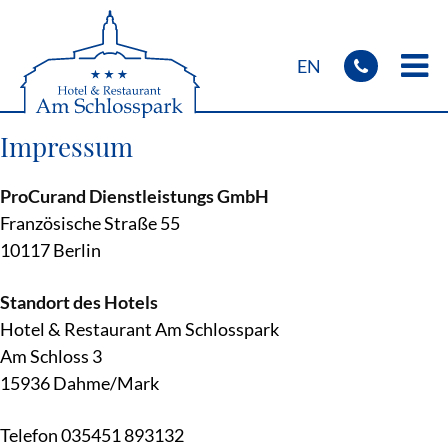
Springe
zum
Inhalt
EN
Impressum
Startseite
Zimmer
& Preise
ProCurand Dienstleistungs GmbH
Französische Straße 55
Fahrrad- &
Motorradreisen
10117 Berlin
Monteure
& Handwerker
Standort des Hotels
Frühstück
& Speisen
Hotel & Restaurant Am Schlosspark
Am Schloss 3
Kontakt
& Anfahrt
15936 Dahme/Mark
Telefon 035451 893132