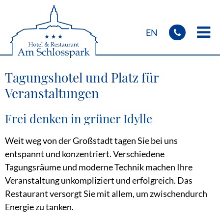
EN
Startseite
Tagungshotel und Platz für
Veranstaltungen
Zimmer
& Preise
Fahrrad- &
Motorradreisen
Frei denken in grüner Idylle
Monteure
& Handwerker
Weit weg von der Großstadt tagen Sie bei uns
entspannt und konzentriert. Verschiedene
Frühstück
& Speisen
Tagungsräume und moderne Technik machen Ihre
Kontakt
& Anfahrt
Veranstaltung unkompliziert und erfolgreich. Das
Restaurant versorgt Sie mit allem, um zwischendurch
Energie zu tanken.